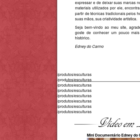
expressar e de deixar suas marcas n
materiais utilizados por ele, encontr
partir de técnicas tradicionais pelos
suas mãos, sua criatividade artística.
Seja bem-vindo ao meu site, agrad
goste de conhecer um pouco mais
histórico.
Edney do Carmo
/produtos/esculturas
/produtos/esculturas
/produtos/esculturas
/produtos/esculturas
/produtos/esculturas
/produtos/esculturas
/produtos/esculturas
/produtos/esculturas
/produtos/esculturas
/produtos/esculturas
/produtos/esculturas
Mini Documentário Edney do